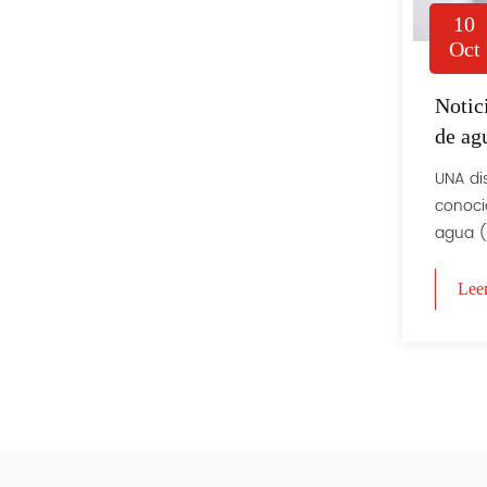
10
Oct
Notic
de ag
UNA di
conoci
agua (si
Lee