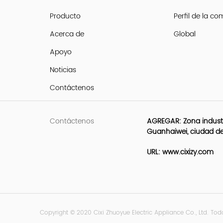
Producto
Perfil de la c
Acerca de
Global
Apoyo
Noticias
Contáctenos
Contáctenos
AGREGAR: Zona industr
Guanhaiwei, ciudad de
URL: www.cixizy.com
Copyright © 2020 Cixi Zhuoyue Electric Appliance Co., Ltd. To