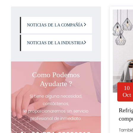
NOTICIAS DE LA COMPAÑÍA
NOTICIAS DE LA INDUSTRIA
Como Podemos
Ayudarte ?
10
Oct
Si tiene alguna necesidad,
contáctenos,
Refri
le proporcionaremos un servicio
compr
profesional de inmediato.
Refri
Tambié