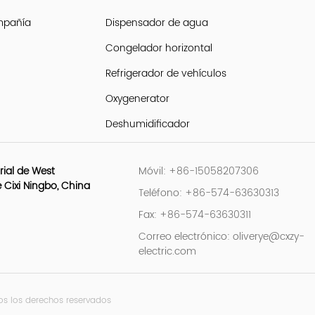
ompañía
Dispensador de agua
Congelador horizontal
Refrigerador de vehículos
Oxygenerator
Deshumidificador
ial de West
Móvil: +86-15058207306
 Cixi Ningbo, China
Teléfono: +86-574-63630313
Fax: +86-574-63630311
Correo electrónico:
oliverye@cxzy-
electric.com
dos los derechos reservados