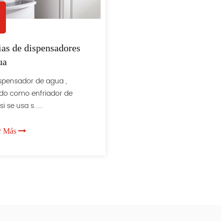
ias de dispensadores
ua
spensador de agua ,
do como enfriador de
 se usa s......
r Más