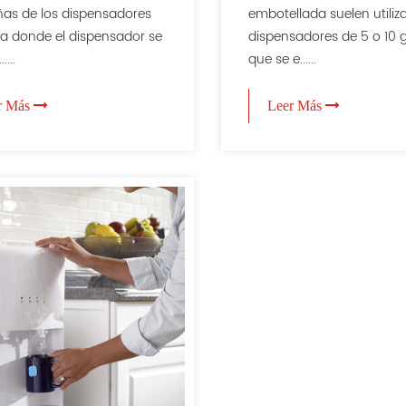
eléctrica
as de los dispensadores
embotellada suelen utiliz
a donde el dispensador se
dispensadores de 5 o 10 
....
que se e......
r Más
Leer Más