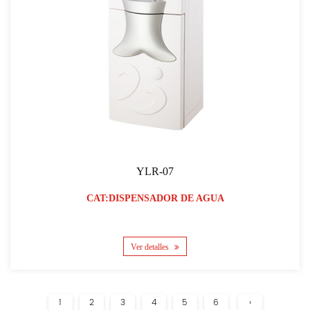
YLR-07
CAT:DISPENSADOR DE AGUA
Ver detalles
1
2
3
4
5
6
›