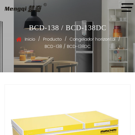
BCD-138 / BCD-138DC
/
/
/
Inicio
Producto
Congelador horizontal
BCD-138 / BCD-138DC