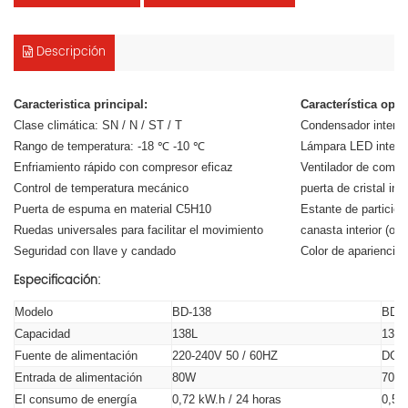
Descripción
Caracteristica principal:
Característica opci
Clase climática: SN / N / ST / T
Condensador interno 
Rango de temperatura: -18 ℃ -10 ℃
Lámpara LED interior
Enfriamiento rápido con compresor eficaz
Ventilador de compre
Control de temperatura mecánico
puerta de cristal inte
Puerta de espuma en material C5H10
Estante de partición 
Ruedas universales para facilitar el movimiento
canasta interior (opc
Seguridad con llave y candado
Color de apariencia 
Especificación:
Modelo
BD-138
BD-
Capacidad
138L
138L
Fuente de alimentación
220-240V 50 / 60HZ
DC12
Entrada de alimentación
80W
70W
El consumo de energía
0,72 kW.h / 24 horas
0,57