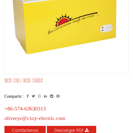
BCD-138 / BCD-138DC
Compartir :
+86-574-63630313
oliverye@cxzy-electric.com
Contáctenos
Descargar PDF