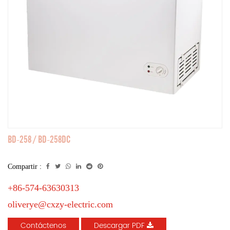
BD-258 / BD-258DC
Compartir :
+86-574-63630313
oliverye@cxzy-electric.com
Contáctenos
Descargar PDF