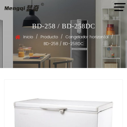
BD-258 / BD-258DC
/
/
/
Inicio
Producto
Congelador horizontal
BD-258 / BD-258DC